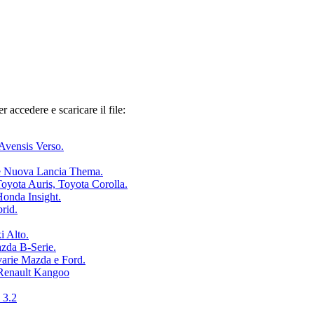
 accedere e scaricare il file:
Avensis Verso.
 e Nuova Lancia Thema.
yota Auris, Toyota Corolla.
Honda Insight.
rid.
i Alto.
zda B-Serie.
varie Mazda e Ford.
 Renault Kangoo
 3.2