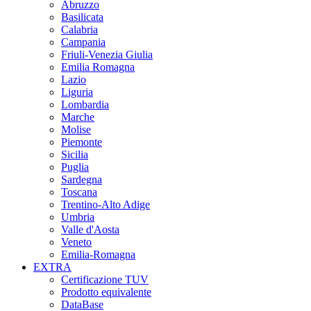
Abruzzo
Basilicata
Calabria
Campania
Friuli-Venezia Giulia
Emilia Romagna
Lazio
Liguria
Lombardia
Marche
Molise
Piemonte
Sicilia
Puglia
Sardegna
Toscana
Trentino-Alto Adige
Umbria
Valle d'Aosta
Veneto
Emilia-Romagna
EXTRA
Certificazione TUV
Prodotto equivalente
DataBase