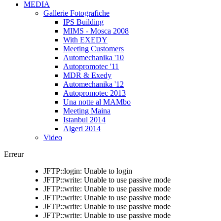
MEDIA
Gallerie Fotografiche
IPS Building
MIMS - Mosca 2008
With EXEDY
Meeting Customers
Automechanika '10
Autopromotec '11
MDR & Exedy
Automechanika '12
Autopromotec 2013
Una notte al MAMbo
Meeting Maina
Istanbul 2014
Algeri 2014
Video
Erreur
JFTP::login: Unable to login
JFTP::write: Unable to use passive mode
JFTP::write: Unable to use passive mode
JFTP::write: Unable to use passive mode
JFTP::write: Unable to use passive mode
JFTP::write: Unable to use passive mode