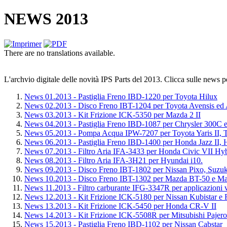
NEWS 2013
There are no translations available.
L'archvio digitale delle novità IPS Parts del 2013. Clicca sulle news per
News 01.2013 - Pastiglia Freno IBD-1220 per Toyota Hilux
News 02.2013 - Disco Freno IBT-1204 per Toyota Avensis ed 
News 03.2013 - Kit Frizione ICK-5350 per Mazda 2 II
News 04.2013 - Pastiglia Freno IBD-1087 per Chrysler 300C
News 05.2013 - Pompa Acqua IPW-7207 per Toyota Yaris II, To
News 06.2013 - Pastiglia Freno IBD-1400 per Honda Jazz II, 
News 07.2013 - Filtro Aria IFA-3433 per Honda Civic VII Hyb
News 08.2013 - Filtro Aria IFA-3H21 per Hyundai i10.
News 09.2013 - Disco Freno IBT-1802 per Nissan Pixo, Suzuk
News 10.2013 - Disco Freno IBT-1302 per Mazda BT-50 e Ma
News 11.2013 - Filtro carburante IFG-3347R per applicazioni 
News 12.2013 - Kit Frizione ICK-5180 per Nissan Kubistar e
News 13.2013 - Kit Frizione ICK-5450 per Honda CR-V II
News 14.2013 - Kit Frizione ICK-5508R per Mitsubishi Pajero
News 15.2013 - Pastiglia Freno IBD-1102 per Nissan Cabstar