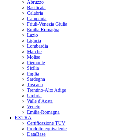
Abruzzo
Basilicata
Calabria
Campania
Friuli-Venezia Giulia
Emilia Romagna
Lazio
Liguria
Lombardia
Marche
Molise
Piemonte
Sicilia
Puglia
Sardegna
Toscana
Trentino-Alto Adige
Umbria
Valle d'Aosta
Veneto
Emilia-Romagna
EXTRA
Certificazione TUV
Prodotto equivalente
DataBase