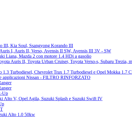
o III, Kia Soul, Ssangyong Korando III
uris I, Auris II, Verso, Avensis II SW, Avensis III 3V - SW
i Liana, Mazda 2 con motore 1.4 HDi a gasolio
ota Auris II, Toyota Urban Cruiser, Toyota Verso-s, Subaru Trezia, 
 1.3 Turbodiesel, Chevrolet Trax 1.7 Turbodiesel e Opel Mokka 1.7 
altre applicazioni Nissan - FILTRO RINFORZATO
Ranger
Ranger
k-Up
 Alto V, Opel Agila, Suzuki Splash e Suzuki Swift IV
Up
VT
zuki Alto 1.0 50kw