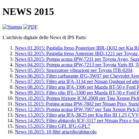
NEWS 2015
L'archivio digitale delle News di IPS Parts:
News 01.2015: Pastiglia freno Posteriore IBR-1K02 per Kia Ri
News 02.2015: Pastiglia freno Anteriore IBD-1221 per Toyota A
News 03.2015: Pompa acqua IPW-7211 per Toyota Aygo, Suzuk
News 04.2015: Pompa acqua IPW-7213 per Toyota Yaris III, Toy
News 05.2015: Smorzatore vibrazioni per Toyota ITB-6204
News 06.2015: Filtro carburante IFG-3W07 per Chevrolet Aveo
News 07.2015: Filtro aria IFA-3134 per Nissan Qashqai ed 
News 08.2015: Filtro aria IFA-3306 per Mazda BT-50 e Ford 
News 09.2015: Filtro olio IFL-3300 per Mazda BT-50 e Ford 
News 10.2015: Pompa frizione ICM-2008 per Tata Xenon Pic
News 11.2015: Pompa acqua IPW-7802 per Nissan Pixo, Suzuki
News 12.2015: Pompa acqua IPW-7007 per Tata Xenon Pick-
News 13.2015: Filtro aria IFA-3K25 per Kia Rio III 1.25 CV
News 14.2015: Filtro abitacolo ICF-3117 per Nissan Pixo e Su
News 15.2015: Filtro GPL IFG-GPL7
News 16.2015: 10 filtri aria/olio/abitacolo