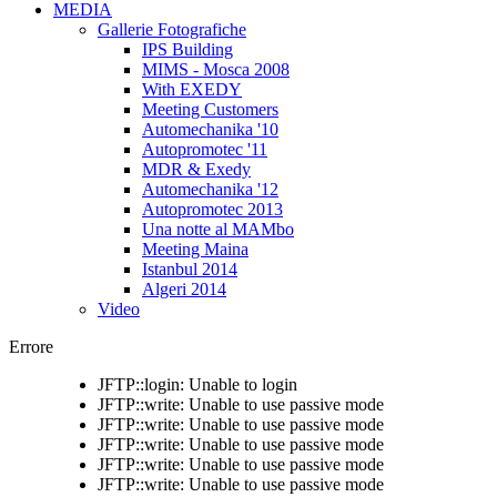
MEDIA
Gallerie Fotografiche
IPS Building
MIMS - Mosca 2008
With EXEDY
Meeting Customers
Automechanika '10
Autopromotec '11
MDR & Exedy
Automechanika '12
Autopromotec 2013
Una notte al MAMbo
Meeting Maina
Istanbul 2014
Algeri 2014
Video
Errore
JFTP::login: Unable to login
JFTP::write: Unable to use passive mode
JFTP::write: Unable to use passive mode
JFTP::write: Unable to use passive mode
JFTP::write: Unable to use passive mode
JFTP::write: Unable to use passive mode